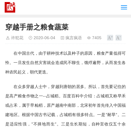
穿越手册之粮食蔬菜
许犯花
2020-06-04
疯言疯语
7405
在中国古代，由于耕种技术以及种子的原因，粮食产量低得可
怜。一旦发生自然灾害就会造成民不聊生，饿殍遍野，从而发生各
种农民起义，朝代更迭。
在众多穿越人士中，穿越到唐朝的居多。所以，首先要记住的
是高产粮食作物之一
--
占城稻。百度百科中介绍：
占城稻又称早禾
或占禾，属于早籼稻，原产越南中南部，北宋初年首先传入中国福
建地区。根据中国古书记载，占城稻有很多特点。一是
耐旱
。二
“
”
是适应性强，
不择地而生
。三是生长期短，自种至收仅五十余
“
”