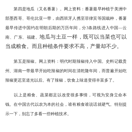
第四是地瓜（又名番薯）。网上资料：番薯最早种植于美洲中
部墨西哥、哥伦比亚一带，由西班牙人携至菲律宾等国栽种，番薯
最早传进中国约在明朝后期的万历年间，分
3
条路线进入中国―云
地瓜与土豆一样，既可以当菜也可以
南、广东、福建。
当成粮食。而且种植条件要求不高，产量却不少。
第五是辣椒。网上资料：明代时期辣椒传入中国。史料记载贵
州、湖南一带最早开始吃辣椒的时间在清乾隆年间，而普遍开始吃
辣椒更迟至道光以后。有了辣椒，饮食上味道变得丰富多了。
以上是粮食、蔬菜都足以改变很多事情，可视为安身立命本
钱。在中国古代以农为本的社会，谁有粮食谁说话就硬气。特别提
示一下，别忘了多看一些种植技术。