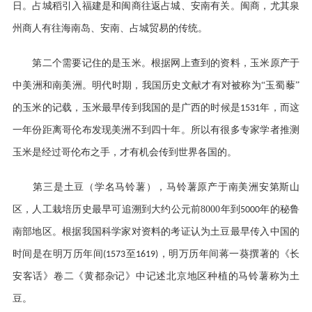
日。占城稻引入福建是和闽商往返占城、安南有关。闽商，尤其泉
州商人有往海南岛、安南、占城贸易的传统。
第二个需要记住的是玉米。根据网上查到的资料，玉米原产于
中美洲和南美洲。明代时期，我国历史文献才有对被称为
“玉蜀藜”
的玉米的记载，玉米最早传到我国的是广西的时候是
年，而这
1531
一年份距离哥伦布发现美洲不到四十年。所以有很多专家学者推测
玉米是经过哥伦布之手，才有机会传到世界各国的。
第三是土豆（学名马铃薯），马铃薯原产于南美洲安第斯山
区，人工栽培历史最早可追溯到大约公元前
8000
年到
年的秘鲁
5000
南部地区。根据我国科学家对资料的考证认为土豆最早传入中国的
时间是在明万历年间
至
，明万历年间蒋一葵撰著的《长
(1573
1619)
安客话》卷二《黄都杂记》中记述北京地区种植的马铃薯称为土
豆。