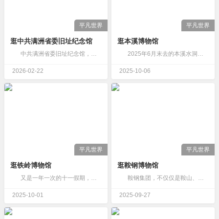
平凡世界
平凡世界
逛中共满洲省委旧址纪念馆
逛本溪博物馆
中共满洲省委旧址纪念馆，也是刘少奇旧居纪念馆。就在北市场的西侧，沈阳比较小众的展馆。 建筑是20世纪初风格的青砖瓦房，当年党委机关为了工作需要，隐藏在福安里民宅内。周边基本都拆没了，老房子也就剩…
2025年6月末去的本溪水洞。计划从水洞回到市区再转一转，实际上时间不充足。只去了本溪博物馆。 行程匆忙，没有认真的观展。博物馆面积不大，布展上一般，很多文物以A4纸打印出来的照片代替，有些随意…
2026-02-22
2025-10-06
平凡世界
平凡世界
逛铁岭博物馆
逛鞍钢博物馆
又是一年一次的十一假期，还是老老实实在家呆着，不想到哪都挤来挤去。 发个存货，铁岭博物馆，望梅止渴。其实也没什么可发的，馆藏的东西不多。浮雕荷花竹节帽筒（清）铁岭八景-山郭朝烟、柴河晚渡、蓬渡风…
鞍钢集团，不仅仅是鞍山、辽宁，对中国及中国工业来说有着举足轻重的地位。 到了鞍山，不看看鞍钢集团博物馆，觉得少点什么。 鞍钢博物馆也是在鞍钢的…
2025-10-01
2025-09-27