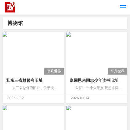
博物馆
平凡世界
平凡世界
逛‌东三省总督府旧址‌
逛周恩来同志少年读书旧址
‌ 东三省总督府旧址‌，位于沈阳故宫的南侧，1907年开工，1909年建成。是清末设在沈阳的最高军政机关，当时管辖辽宁、吉林、黑龙江三个省。张学良也在此办公。 后来损毁比较严重，基本剩下的就是一个…
沈阳一个小众景点-周恩来同志少年读书旧址，旧称奉天省官立东关模范两等小学校。 地方不大，只有两栋建筑。到了近前，连怎么进门参观都没弄明白。这个地方参观有时间限制，上午参观到11时30分。我到的时…
2026-03-21
2026-03-14