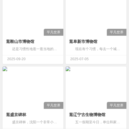
平凡世界
平凡世界
逛鞍山市博物馆
逛阜新市博物馆
还是习惯性地逛一逛当地的博物馆，鞍山市博物馆整体看还行。布展文物相对来说也不错。 我没有去查询求证，博物馆的建筑风格是否为了与旁边的玉佛寺风格统一而设计。馆内分为“远古文明馆”、“文物精品馆”、…
现在有个习惯，每去一个城市，如果有空的话，会安排行程去当地的博物馆。 要说学习到一些什么，我还没有那么文艺，看个热闹而已。 5月份去的辽宁阜新…
2025-09-20
2025-07-05
平凡世界
平凡世界
逛盛京碑林
逛辽宁古生物博物馆
盛京碑林，沈阳一个非常小众的景点。 说到碑林，我就会想到陕西西安的碑林，各种传世书法碑刻藏于其中，让人目不暇接。本着走遍沈阳大大小小的景点计划，开启此次闲逛。 &nbs…
五一假期至今日，单位和家两点一线，有心出去走走，奈何到处是人，后听说辽宁古生物博物馆参观人数平稳，就近逛上一逛。 其实，多年前参观过一次，已经没什么印象了。现在看来，场馆布展上稍显杂乱，文创商店里似乎是都是…